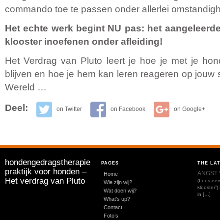
commando toe te passen onder allerlei omstandig
Het echte werk begint NU pas: het aangeleerde
klooster inoefenen onder afleiding!
Het Verdrag van Pluto leert je hoe je met je ho
blijven en hoe je hem kan leren reageren op jouw 
Wereld …
Deel:
on Twitter
on Facebook
on Google+
hondengedragstherapie
PAGES
THE LA
praktijk voor honden –
ANGST 
Home
Het verdrag van Pluto
(Lees eers
Wie zijn wij?
klooster”
Wat doen wij?
in […]
What’s up?
Contact
Foto’s