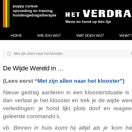
HOME
WIE ZIJN WIJ?
WAT DOEN WIJ?
WHAT’
Met zijn allen naar het klooster
De Wijde Wereld in …
(Lees eerst
“Met zijn allen naar het klooster”
)
Nieuw gedrag aanleren in een kloostersituatie is
dan verlaat je het klooster en trek je de wijde we
verleidingen: je hond lijkt plots doof en reage
geleerde commando’s.
vb. Binnen in huis komt hij altijd als je ‘kom hi