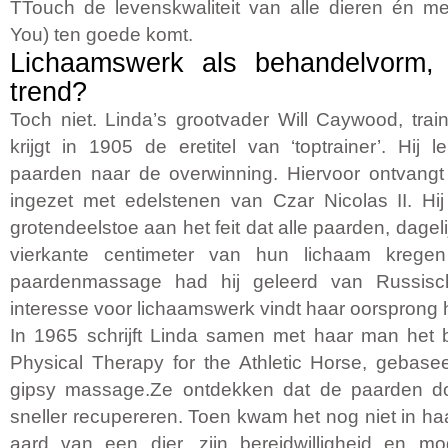
TTouch de levenskwaliteit van alle dieren én 
You) ten goede komt.
Lichaamswerk als behandelvorm,
trend?
Toch niet. Linda’s grootvader Will Caywood, trai
krijgt in 1905 de eretitel van ‘toptrainer’. Hij 
paarden naar de overwinning. Hiervoor ontvangt
ingezet met edelstenen van Czar Nicolas II. Hij 
grotendeelstoe aan het feit dat alle paarden, dagel
vierkante centimeter van hun lichaam kregen
paardenmassage had hij geleerd van Russisch
interesse voor lichaamswerk vindt haar oorsprong h
In 1965 schrijft Linda samen met haar man het
Physical Therapy for the Athletic Horse, gebas
gipsy massage.Ze ontdekken dat de paarden d
sneller recupereren. Toen kwam het nog niet in ha
aard van een dier, zijn bereidwilligheid en moge