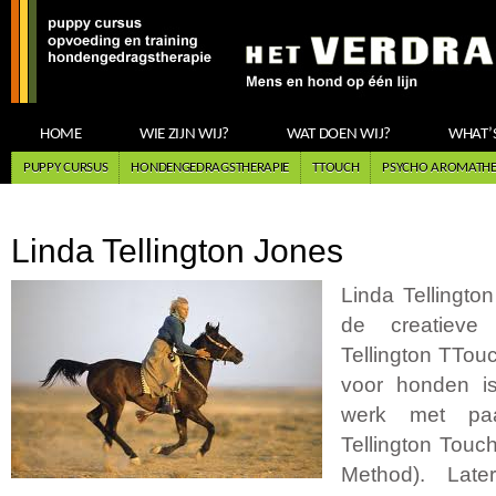
HOME
WIE ZIJN WIJ?
WAT DOEN WIJ?
WHAT’
PUPPY CURSUS
HONDENGEDRAGSTHERAPIE
TTOUCH
PSYCHO AROMATHER
Linda Tellington Jones
Linda Tellingto
de creatieve
Tellington TTo
voor honden is
werk met pa
Tellington Tou
Method). Late