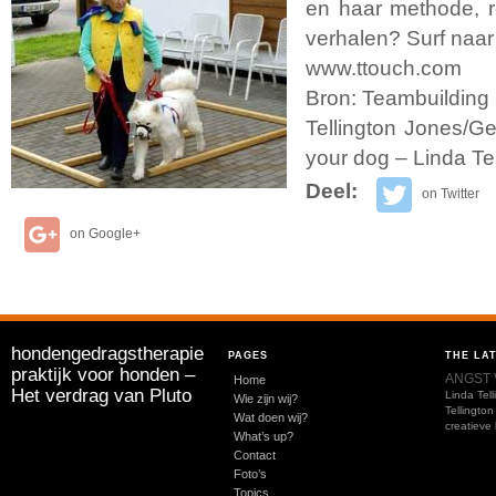
en haar methode, re
verhalen? Surf naar
www.ttouch.com
Bron: Teambuilding 
Tellington Jones/Ge
your dog – Linda Te
Deel:
on Twitter
on Google+
hondengedragstherapie
PAGES
THE LA
praktijk voor honden –
ANGST 
Home
Het verdrag van Pluto
Linda Tel
Wie zijn wij?
Tellingto
Wat doen wij?
creatieve
What’s up?
Contact
Foto’s
Topics