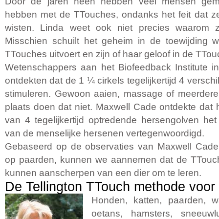
Door de jaren heen hebben veel mensen gem
hebben met de TTouches, ondanks het feit dat ze 
wisten. Linda weet ook niet precies waarom ze
Misschien schuilt het geheim in de toewijding
TTouches uitvoert en zijn of haar geloof in de TTo
Wetenschappers aan het Biofeedback Institute in
ontdekten dat de 1 ¼ cirkels tegelijkertijd 4 versc
stimuleren. Gewoon aaien, massage of meerdere 
plaats doen dat niet. Maxwell Cade ontdekte dat 
van 4 tegelijkertijd optredende hersengolven het
van de menselijke hersenen vertegenwoordigd.
Gebaseerd op de observaties van Maxwell Cade
op paarden, kunnen we aannemen dat de TTouch
kunnen aanscherpen van een dier om te leren.
De Tellington TTouch methode voor
Honden, katten, paarden, w
oetans, hamsters, sneeuwlui