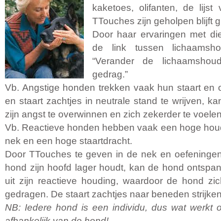
kaketoes, olifanten, de lijs
TTouches zijn geholpen blijft g
Door haar ervaringen met di
de link tussen lichaamsh
“Verander de lichaamshoud
gedrag.”
Vb. Angstige honden trekken vaak hun staart en 
en staart zachtjes in neutrale stand te wrijven, k
zijn angst te overwinnen en zich zekerder te voelen
Vb. Reactieve honden hebben vaak een hoge houd
nek en een hoge staartdracht.
Door TTouches te geven in de nek en oefeningen 
hond zijn hoofd lager houdt, kan de hond ontspa
uit zijn reactieve houding, waardoor de hond z
gedragen. De staart zachtjes naar beneden strijke
NB: Iedere hond is een individu, dus wat werkt of
afhankelijk van de hond!