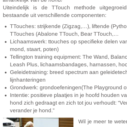
Uiteindelijk is de TTouch methode uitgegroe
bestaande uit verschillende componenten:
TTouches: strijkende (Zigzag,…), liftende (Python 
TTouches (Abalone TTouch, Bear TTouch,…
Lichaamswerk: ttouches op specifieke delen van
mond, staart, poten)
Tellington training equipment: The Wand, Bala
Leash Plus, lichaamsbandages, harnassen, hoo
Geleidetraining: breed spectrum aan geleidete
lijnhanteringen
Grondwerk: grondoefeningen(The Playground of
Intentie: positieve plaatjes in je hoofd houden va
hond zich gedraagt en zich tot jou verhoudt: “V
verander je hond.”
Wil je meer te wet