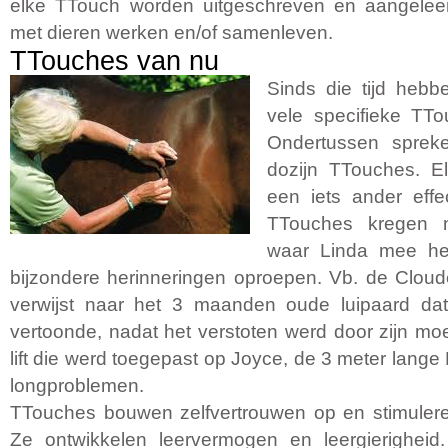
elke TTouch worden uitgeschreven en aangele
met dieren werken en/of samenleven.
TTouches van nu
Sinds die tijd heb
vele specifieke TT
Ondertussen spre
dozijn TTouches. E
een iets ander eff
TTouches kregen 
waar Linda mee he
bijzondere herinneringen oproepen. Vb. de Clo
verwijst naar het 3 maanden oude luipaard dat
vertoonde, nadat het verstoten werd door zijn mo
lift die werd toegepast op Joyce, de 3 meter lang
longproblemen.
TTouches bouwen zelfvertrouwen op en stimuler
Ze ontwikkelen leervermogen en leergierigheid